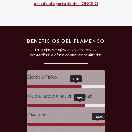
accede al apartado de HORARIO
BENEFICIOS DEL FLAMENCO
Los mejores profesionales, un ambiente
extraordinario e instalaciones especializadas.
Ejercicio Físico
70%
Mejora la coordinación y agilidad
75%
Diversión
100%