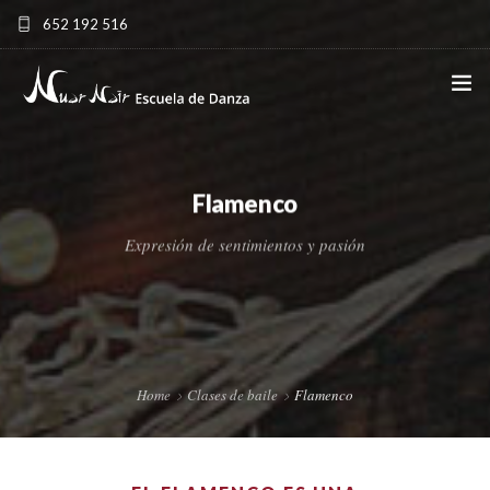
652 192 516
nuarnairescueladedanza@gmail.com | Avd/ De les Corts
Valencianes, 23. Paterna (Valencia) ESPAÑA
NUAR NAIR – ESCUELA DE DANZA EN VALENCIA
LA ESCUELA
Flamenco
CLASES DE BAILE
Expresión de sentimientos y pasión
HORARIOS
EVENTOS
NUAR NAIR
Home
Clases de baile
Flamenco
CONTACTO