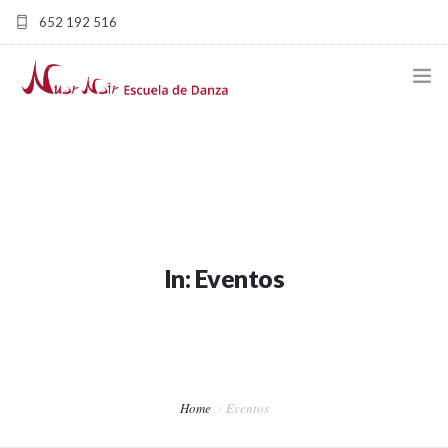
652 192 516
nuarnairescueladedanza@gmail.com | Avd/ De les Corts
Valencianes, 23. Paterna (Valencia) ESPAÑA
NUAR NAIR – ESCUELA DE DANZA EN VALENCIA
LA ESCUELA
CLASES DE BAILE
HORARIOS
In: Eventos
EVENTOS
NUAR NAIR
CONTACTO
Home
Eventos